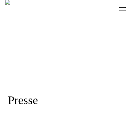
Skip
Men
to
main
content
Presse